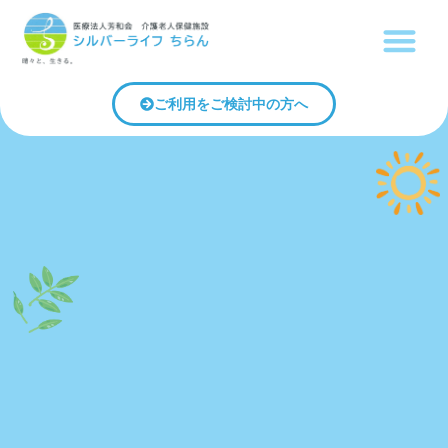
内
メ
容
ニ
を
ュ
ス
ー
ご利用をご検討中の方へ
キ
ッ
プ